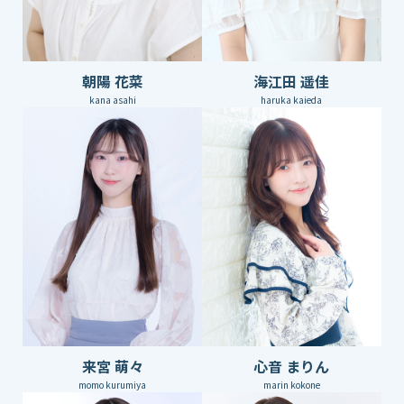
朝陽 花菜
海江田 遥佳
kana asahi
haruka kaieda
来宮 萌々
心音 まりん
momo kurumiya
marin kokone