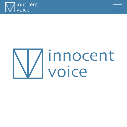
home
news
artists
company
wanted
contact