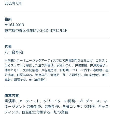
2023年6月
住所
〒164-0013
東京都中野区弥生町2-3-13 川本ビル1F
代表
八十島 耕治
※前職ソニーミュージックアーティスツにて声優部門を立ち上げ、これ迄に
自らスカウトし輩出した主な声優は、水瀬いのり、伊波杏樹、井澤美香子、
楠木ともり、矢野妃菜喜、戸谷菊之介、水野朔、ペイトン尚未、春咲暖、星
希成奏、日原あゆみ、涼泉桜花、大海将一郎、古畑恵介、山口諒太郎、助川
真蔵、朝陽花菜、他（敬称略）
事業内容
実演家、アーティスト、クリエイターの開発、プロデュース、マ
ネージメント
音楽制作、音響制作、各種コンテンツ制作、キャス
ティング、他全般に付帯する一切の業務