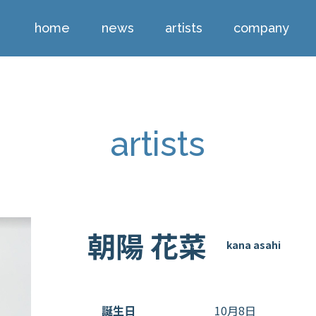
home
news
artists
company
artists
朝陽 花菜
kana asahi
誕生日
10月8日