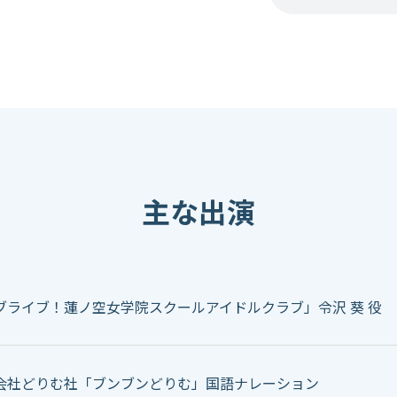
主な出演
ブライブ！蓮ノ空女学院スクールアイドルクラブ」令沢 葵 役
会社どりむ社「ブンブンどりむ」国語ナレーション